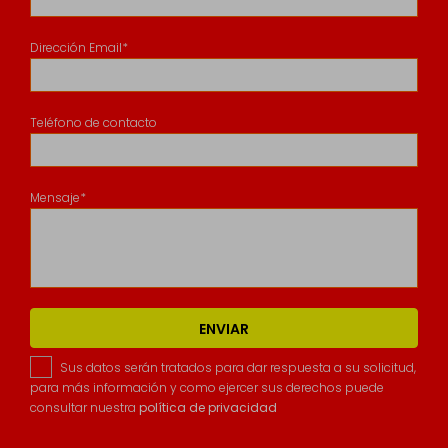
Dirección Email*
Teléfono de contacto
Mensaje*
ENVIAR
Sus datos serán tratados para dar respuesta a su solicitud,
para más información y como ejercer sus derechos puede
consultar nuestra
política de privacidad